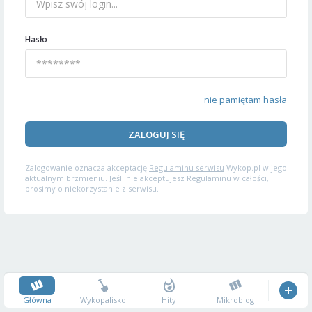
Hasło
nie pamiętam hasła
ZALOGUJ SIĘ
Zalogowanie oznacza akceptację
Regulaminu serwisu
Wykop.pl w jego
aktualnym brzmieniu. Jeśli nie akceptujesz Regulaminu w całości,
prosimy o niekorzystanie z serwisu.
Główna
Wykopalisko
Hity
Mikroblog