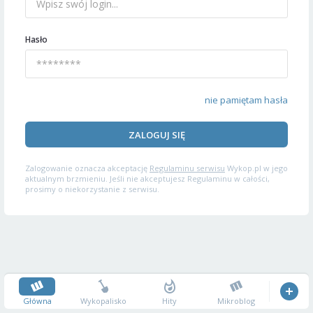
Hasło
nie pamiętam hasła
ZALOGUJ SIĘ
Zalogowanie oznacza akceptację
Regulaminu serwisu
Wykop.pl w jego
aktualnym brzmieniu. Jeśli nie akceptujesz Regulaminu w całości,
prosimy o niekorzystanie z serwisu.
Główna
Wykopalisko
Hity
Mikroblog