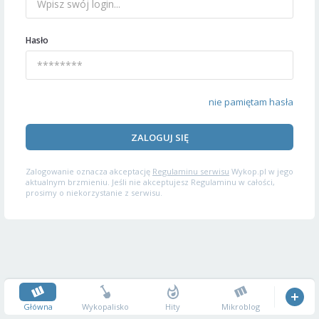
Hasło
nie pamiętam hasła
ZALOGUJ SIĘ
Zalogowanie oznacza akceptację
Regulaminu serwisu
Wykop.pl w jego
aktualnym brzmieniu. Jeśli nie akceptujesz Regulaminu w całości,
prosimy o niekorzystanie z serwisu.
Główna
Wykopalisko
Hity
Mikroblog