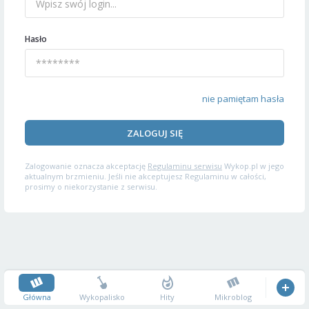
Hasło
nie pamiętam hasła
ZALOGUJ SIĘ
Zalogowanie oznacza akceptację
Regulaminu serwisu
Wykop.pl w jego
aktualnym brzmieniu. Jeśli nie akceptujesz Regulaminu w całości,
prosimy o niekorzystanie z serwisu.
Główna
Wykopalisko
Hity
Mikroblog