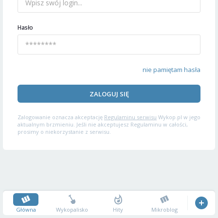
Hasło
nie pamiętam hasła
ZALOGUJ SIĘ
Zalogowanie oznacza akceptację
Regulaminu serwisu
Wykop.pl w jego
aktualnym brzmieniu. Jeśli nie akceptujesz Regulaminu w całości,
prosimy o niekorzystanie z serwisu.
Główna
Wykopalisko
Hity
Mikroblog