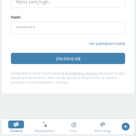
Hasło
nie pamiętam hasła
ZALOGUJ SIĘ
Zalogowanie oznacza akceptację
Regulaminu serwisu
Wykop.pl w jego
aktualnym brzmieniu. Jeśli nie akceptujesz Regulaminu w całości,
prosimy o niekorzystanie z serwisu.
Główna
Wykopalisko
Hity
Mikroblog