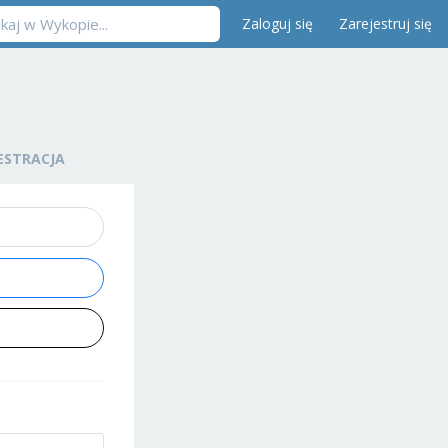
Zaloguj się
Zarejestruj się
ESTRACJA