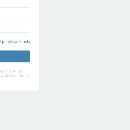
e pamiętam hasła
ykop.pl w jego
 w całości, prosimy