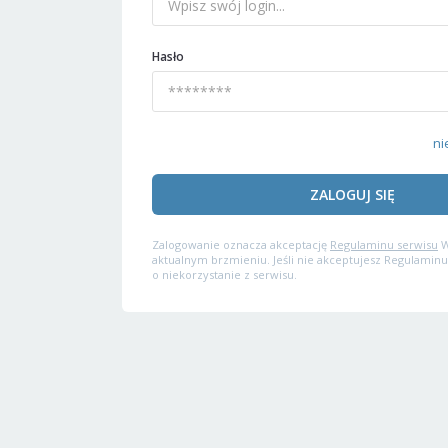
Hasło
ni
ZALOGUJ SIĘ
Zalogowanie oznacza akceptację
Regulaminu serwisu
W
aktualnym brzmieniu. Jeśli nie akceptujesz Regulaminu
o niekorzystanie z serwisu.