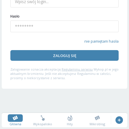
Hasło
nie pamiętam hasła
ZALOGUJ SIĘ
Zalogowanie oznacza akceptację
Regulaminu serwisu
Wykop.pl w jego
aktualnym brzmieniu. Jeśli nie akceptujesz Regulaminu w całości,
prosimy o niekorzystanie z serwisu.
Główna
Wykopalisko
Hity
Mikroblog