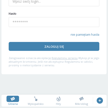
Hasło
nie pamiętam hasła
ZALOGUJ SIĘ
Zalogowanie oznacza akceptację
Regulaminu serwisu
Wykop.pl w jego
aktualnym brzmieniu. Jeśli nie akceptujesz Regulaminu w całości,
prosimy o niekorzystanie z serwisu.
Główna
Wykopalisko
Hity
Mikroblog