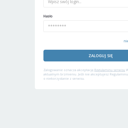
Hasło
ni
ZALOGUJ SIĘ
Zalogowanie oznacza akceptację
Regulaminu serwisu
W
aktualnym brzmieniu. Jeśli nie akceptujesz Regulaminu
o niekorzystanie z serwisu.