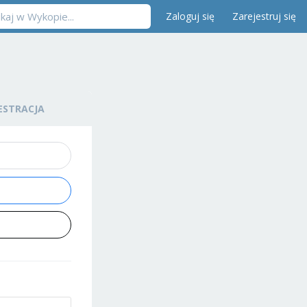
Zaloguj się
Zarejestruj się
ESTRACJA