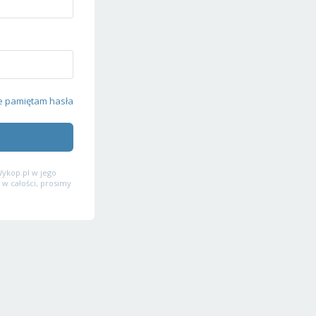
e pamiętam hasła
ykop.pl w jego
 w całości, prosimy