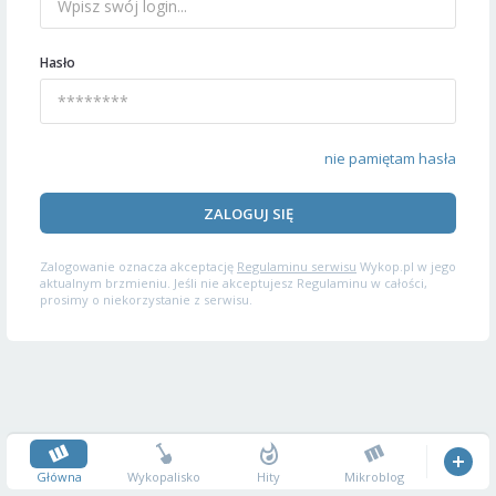
Hasło
nie pamiętam hasła
ZALOGUJ SIĘ
Zalogowanie oznacza akceptację
Regulaminu serwisu
Wykop.pl w jego
aktualnym brzmieniu. Jeśli nie akceptujesz Regulaminu w całości,
prosimy o niekorzystanie z serwisu.
Główna
Wykopalisko
Hity
Mikroblog