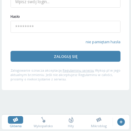
Hasło
nie pamiętam hasła
ZALOGUJ SIĘ
Zalogowanie oznacza akceptację
Regulaminu serwisu
Wykop.pl w jego
aktualnym brzmieniu. Jeśli nie akceptujesz Regulaminu w całości,
prosimy o niekorzystanie z serwisu.
Główna
Wykopalisko
Hity
Mikroblog