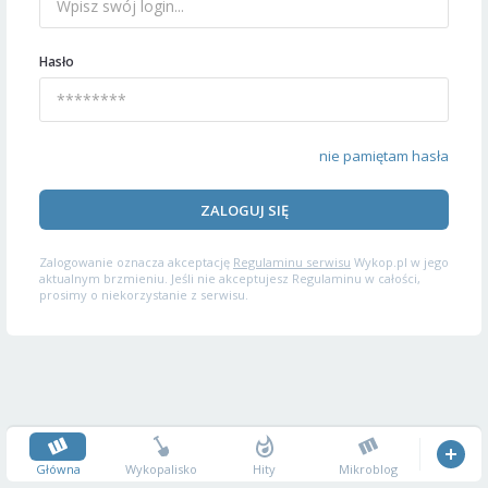
Hasło
nie pamiętam hasła
ZALOGUJ SIĘ
Zalogowanie oznacza akceptację
Regulaminu serwisu
Wykop.pl w jego
aktualnym brzmieniu. Jeśli nie akceptujesz Regulaminu w całości,
prosimy o niekorzystanie z serwisu.
Główna
Wykopalisko
Hity
Mikroblog