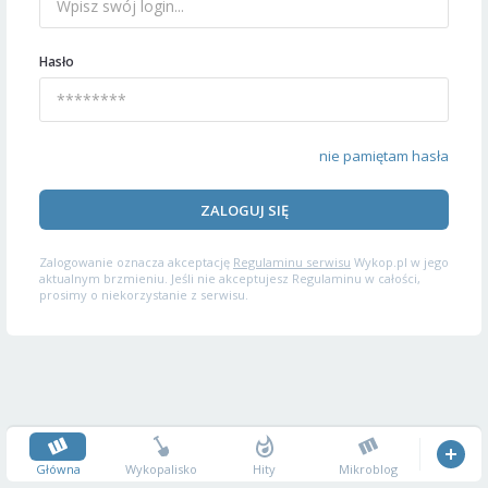
Hasło
nie pamiętam hasła
ZALOGUJ SIĘ
Zalogowanie oznacza akceptację
Regulaminu serwisu
Wykop.pl w jego
aktualnym brzmieniu. Jeśli nie akceptujesz Regulaminu w całości,
prosimy o niekorzystanie z serwisu.
Główna
Wykopalisko
Hity
Mikroblog