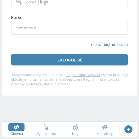
Hasło
nie pamiętam hasła
ZALOGUJ SIĘ
Zalogowanie oznacza akceptację
Regulaminu serwisu
Wykop.pl w jego
aktualnym brzmieniu. Jeśli nie akceptujesz Regulaminu w całości,
prosimy o niekorzystanie z serwisu.
Główna
Wykopalisko
Hity
Mikroblog