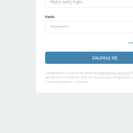
Hasło
ni
ZALOGUJ SIĘ
Zalogowanie oznacza akceptację
Regulaminu serwisu
W
aktualnym brzmieniu. Jeśli nie akceptujesz Regulaminu
o niekorzystanie z serwisu.