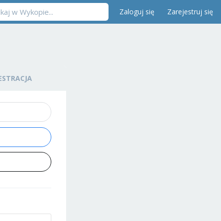
Zaloguj się
Zarejestruj się
ESTRACJA