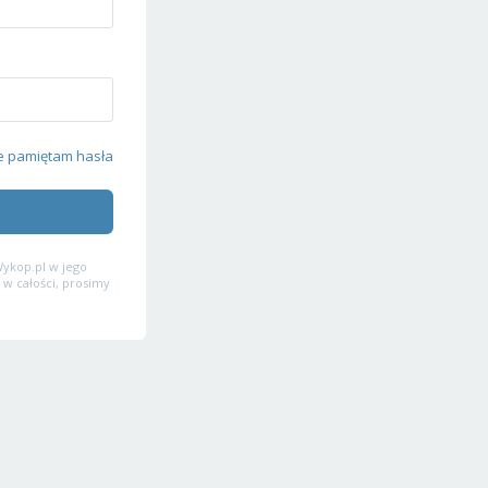
e pamiętam hasła
ykop.pl w jego
 w całości, prosimy