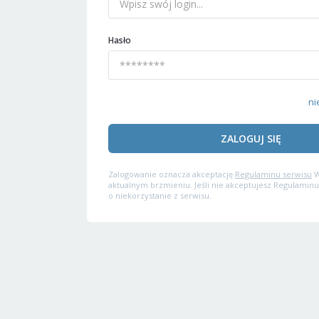
Hasło
ni
ZALOGUJ SIĘ
Zalogowanie oznacza akceptację
Regulaminu serwisu
W
aktualnym brzmieniu. Jeśli nie akceptujesz Regulaminu
o niekorzystanie z serwisu.