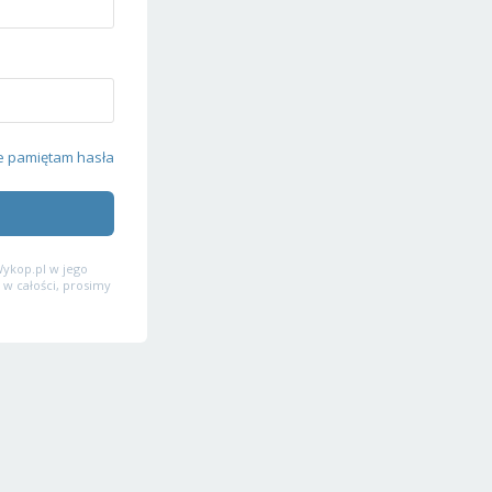
e pamiętam hasła
ykop.pl w jego
 w całości, prosimy