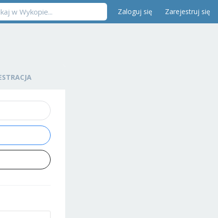
Zaloguj się
Zarejestruj się
ESTRACJA