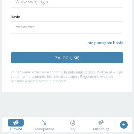
Hasło
nie pamiętam hasła
ZALOGUJ SIĘ
Zalogowanie oznacza akceptację
Regulaminu serwisu
Wykop.pl w jego
aktualnym brzmieniu. Jeśli nie akceptujesz Regulaminu w całości,
prosimy o niekorzystanie z serwisu.
Główna
Wykopalisko
Hity
Mikroblog