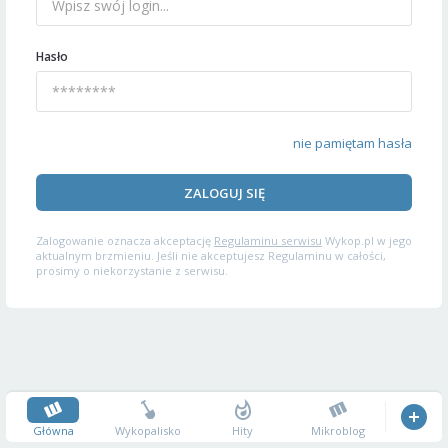
Hasło
nie pamiętam hasła
ZALOGUJ SIĘ
Zalogowanie oznacza akceptację
Regulaminu serwisu
Wykop.pl w jego
aktualnym brzmieniu. Jeśli nie akceptujesz Regulaminu w całości,
prosimy o niekorzystanie z serwisu.
Główna
Wykopalisko
Hity
Mikroblog