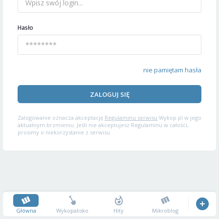
Hasło
nie pamiętam hasła
ZALOGUJ SIĘ
Zalogowanie oznacza akceptację
Regulaminu serwisu
Wykop.pl w jego
aktualnym brzmieniu. Jeśli nie akceptujesz Regulaminu w całości,
prosimy o niekorzystanie z serwisu.
Główna
Wykopalisko
Hity
Mikroblog