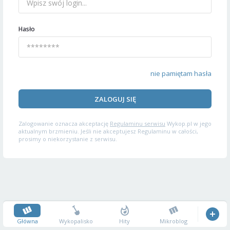
Hasło
nie pamiętam hasła
ZALOGUJ SIĘ
Zalogowanie oznacza akceptację
Regulaminu serwisu
Wykop.pl w jego
aktualnym brzmieniu. Jeśli nie akceptujesz Regulaminu w całości,
prosimy o niekorzystanie z serwisu.
Główna
Wykopalisko
Hity
Mikroblog