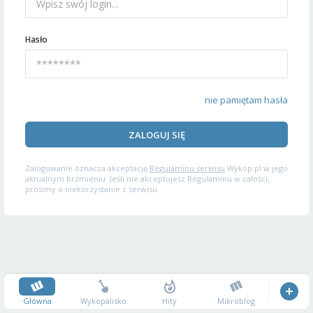
Hasło
nie pamiętam hasła
ZALOGUJ SIĘ
Zalogowanie oznacza akceptację
Regulaminu serwisu
Wykop.pl w jego
aktualnym brzmieniu. Jeśli nie akceptujesz Regulaminu w całości,
prosimy o niekorzystanie z serwisu.
Główna
Wykopalisko
Hity
Mikroblog