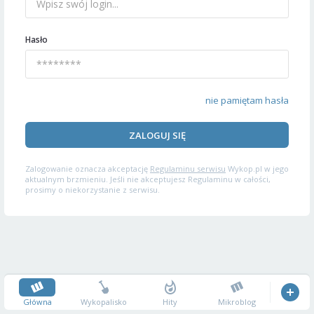
Hasło
nie pamiętam hasła
ZALOGUJ SIĘ
Zalogowanie oznacza akceptację
Regulaminu serwisu
Wykop.pl w jego
aktualnym brzmieniu. Jeśli nie akceptujesz Regulaminu w całości,
prosimy o niekorzystanie z serwisu.
Główna
Wykopalisko
Hity
Mikroblog