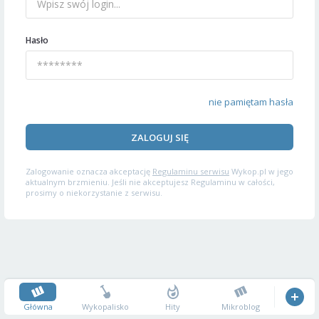
Hasło
nie pamiętam hasła
ZALOGUJ SIĘ
Zalogowanie oznacza akceptację
Regulaminu serwisu
Wykop.pl w jego
aktualnym brzmieniu. Jeśli nie akceptujesz Regulaminu w całości,
prosimy o niekorzystanie z serwisu.
Główna
Wykopalisko
Hity
Mikroblog