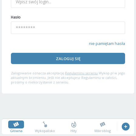
Hasło
nie pamiętam hasła
ZALOGUJ SIĘ
Zalogowanie oznacza akceptację
Regulaminu serwisu
Wykop.pl w jego
aktualnym brzmieniu. Jeśli nie akceptujesz Regulaminu w całości,
prosimy o niekorzystanie z serwisu.
Główna
Wykopalisko
Hity
Mikroblog