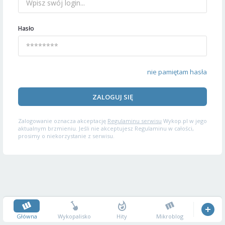
Hasło
nie pamiętam hasła
ZALOGUJ SIĘ
Zalogowanie oznacza akceptację
Regulaminu serwisu
Wykop.pl w jego
aktualnym brzmieniu. Jeśli nie akceptujesz Regulaminu w całości,
prosimy o niekorzystanie z serwisu.
Główna
Wykopalisko
Hity
Mikroblog