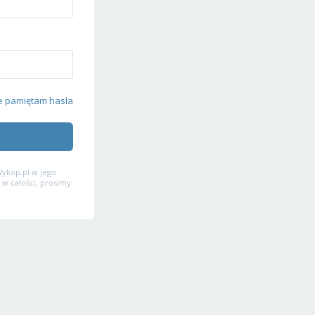
e pamiętam hasła
ykop.pl w jego
 w całości, prosimy