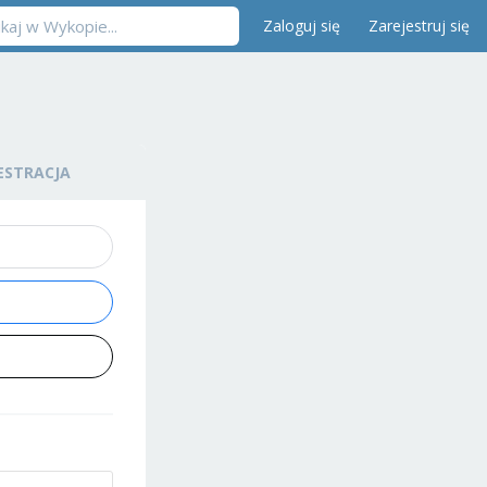
Zaloguj się
Zarejestruj się
ESTRACJA