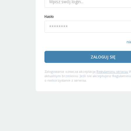
Hasło
ni
ZALOGUJ SIĘ
Zalogowanie oznacza akceptację
Regulaminu serwisu
W
aktualnym brzmieniu. Jeśli nie akceptujesz Regulaminu
o niekorzystanie z serwisu.