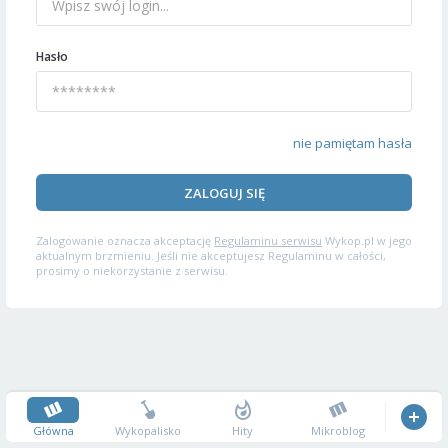
Hasło
nie pamiętam hasła
ZALOGUJ SIĘ
Zalogowanie oznacza akceptację
Regulaminu serwisu
Wykop.pl w jego
aktualnym brzmieniu. Jeśli nie akceptujesz Regulaminu w całości,
prosimy o niekorzystanie z serwisu.
Główna
Wykopalisko
Hity
Mikroblog