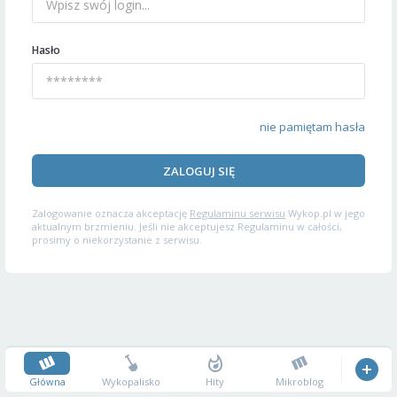
Hasło
nie pamiętam hasła
ZALOGUJ SIĘ
Zalogowanie oznacza akceptację
Regulaminu serwisu
Wykop.pl w jego
aktualnym brzmieniu. Jeśli nie akceptujesz Regulaminu w całości,
prosimy o niekorzystanie z serwisu.
Główna
Wykopalisko
Hity
Mikroblog