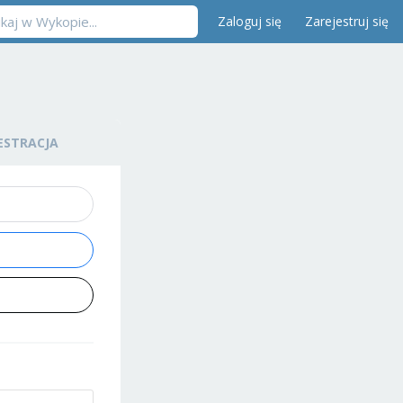
Zaloguj się
Zarejestruj się
ESTRACJA