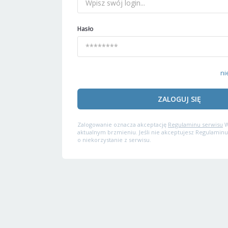
Hasło
ni
ZALOGUJ SIĘ
Zalogowanie oznacza akceptację
Regulaminu serwisu
W
aktualnym brzmieniu. Jeśli nie akceptujesz Regulaminu
o niekorzystanie z serwisu.