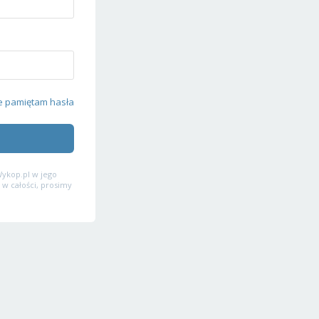
e pamiętam hasła
ykop.pl w jego
 w całości, prosimy