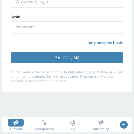
Hasło
nie pamiętam hasła
ZALOGUJ SIĘ
Zalogowanie oznacza akceptację
Regulaminu serwisu
Wykop.pl w jego
aktualnym brzmieniu. Jeśli nie akceptujesz Regulaminu w całości,
prosimy o niekorzystanie z serwisu.
Główna
Wykopalisko
Hity
Mikroblog