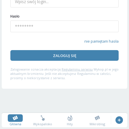
Hasło
nie pamiętam hasła
ZALOGUJ SIĘ
Zalogowanie oznacza akceptację
Regulaminu serwisu
Wykop.pl w jego
aktualnym brzmieniu. Jeśli nie akceptujesz Regulaminu w całości,
prosimy o niekorzystanie z serwisu.
Główna
Wykopalisko
Hity
Mikroblog