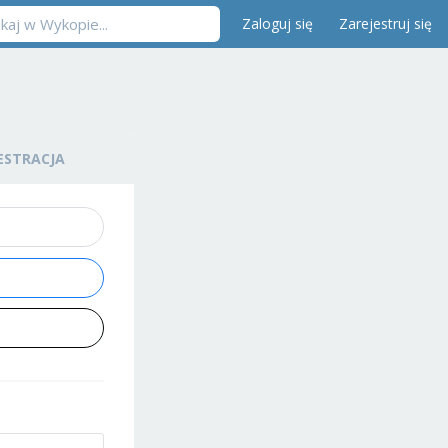
Zaloguj się
Zarejestruj się
ESTRACJA