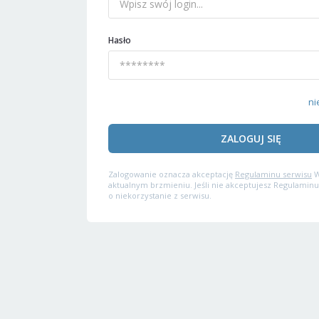
Hasło
ni
ZALOGUJ SIĘ
Zalogowanie oznacza akceptację
Regulaminu serwisu
W
aktualnym brzmieniu. Jeśli nie akceptujesz Regulaminu
o niekorzystanie z serwisu.