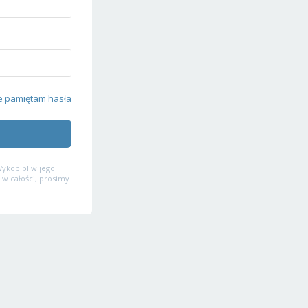
e pamiętam hasła
ykop.pl w jego
 w całości, prosimy