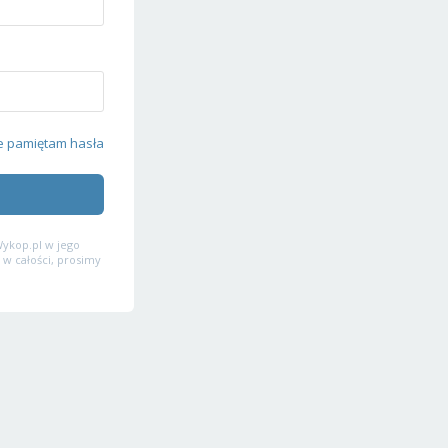
e pamiętam hasła
ykop.pl w jego
 w całości, prosimy