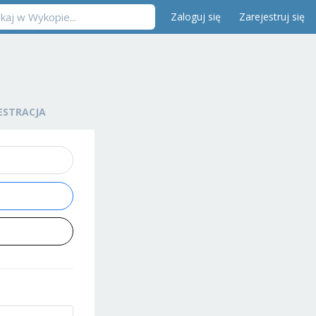
Zaloguj się
Zarejestruj się
ESTRACJA