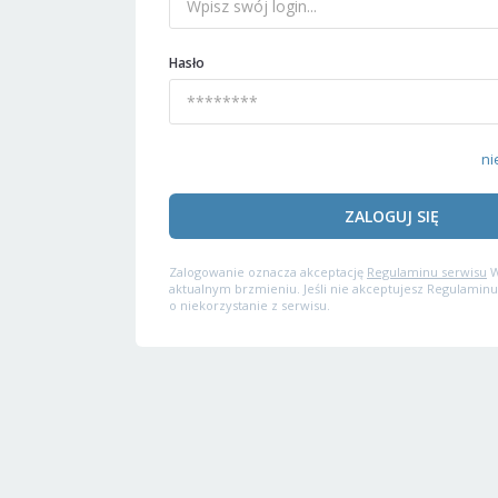
Hasło
ni
ZALOGUJ SIĘ
Zalogowanie oznacza akceptację
Regulaminu serwisu
W
aktualnym brzmieniu. Jeśli nie akceptujesz Regulaminu
o niekorzystanie z serwisu.