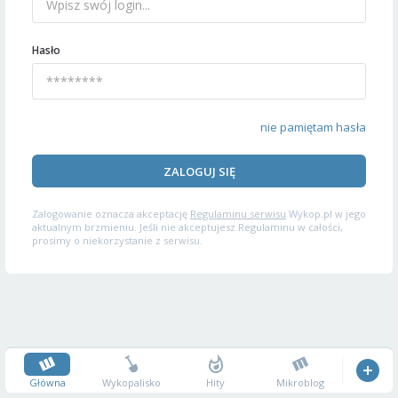
Hasło
nie pamiętam hasła
ZALOGUJ SIĘ
Zalogowanie oznacza akceptację
Regulaminu serwisu
Wykop.pl w jego
aktualnym brzmieniu. Jeśli nie akceptujesz Regulaminu w całości,
prosimy o niekorzystanie z serwisu.
Główna
Wykopalisko
Hity
Mikroblog