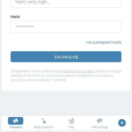
Hasło
nie pamiętam hasła
ZALOGUJ SIĘ
Zalogowanie oznacza akceptację
Regulaminu serwisu
Wykop.pl w jego
aktualnym brzmieniu. Jeśli nie akceptujesz Regulaminu w całości,
prosimy o niekorzystanie z serwisu.
Główna
Wykopalisko
Hity
Mikroblog