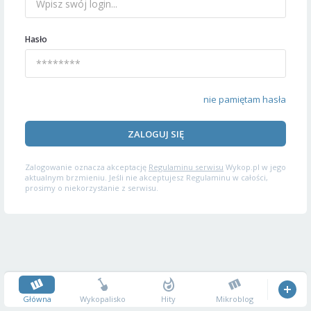
Hasło
nie pamiętam hasła
ZALOGUJ SIĘ
Zalogowanie oznacza akceptację
Regulaminu serwisu
Wykop.pl w jego
aktualnym brzmieniu. Jeśli nie akceptujesz Regulaminu w całości,
prosimy o niekorzystanie z serwisu.
Główna
Wykopalisko
Hity
Mikroblog