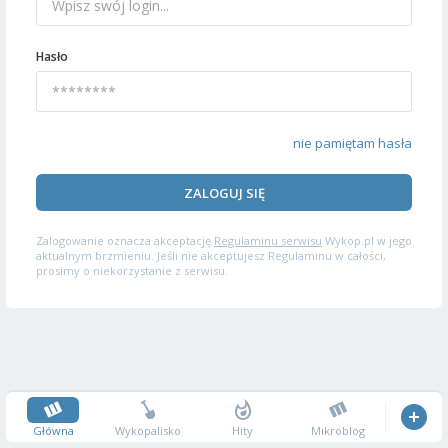
Hasło
nie pamiętam hasła
ZALOGUJ SIĘ
Zalogowanie oznacza akceptację
Regulaminu serwisu
Wykop.pl w jego
aktualnym brzmieniu. Jeśli nie akceptujesz Regulaminu w całości,
prosimy o niekorzystanie z serwisu.
Główna
Wykopalisko
Hity
Mikroblog