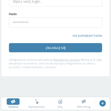
Hasło
nie pamiętam hasła
ZALOGUJ SIĘ
Zalogowanie oznacza akceptację
Regulaminu serwisu
Wykop.pl w jego
aktualnym brzmieniu. Jeśli nie akceptujesz Regulaminu w całości,
prosimy o niekorzystanie z serwisu.
Główna
Wykopalisko
Hity
Mikroblog