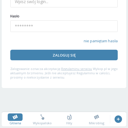
Hasło
nie pamiętam hasła
ZALOGUJ SIĘ
Zalogowanie oznacza akceptację
Regulaminu serwisu
Wykop.pl w jego
aktualnym brzmieniu. Jeśli nie akceptujesz Regulaminu w całości,
prosimy o niekorzystanie z serwisu.
Główna
Wykopalisko
Hity
Mikroblog