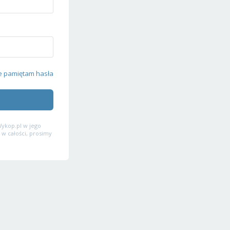
e pamiętam hasła
ykop.pl w jego
 w całości, prosimy