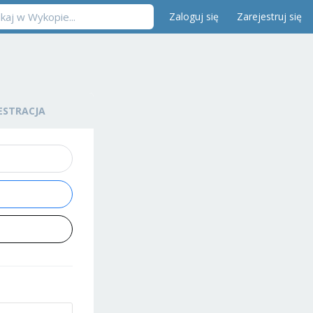
Zaloguj się
Zarejestruj się
ESTRACJA