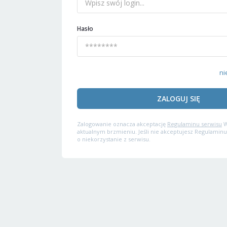
Hasło
ni
ZALOGUJ SIĘ
Zalogowanie oznacza akceptację
Regulaminu serwisu
W
aktualnym brzmieniu. Jeśli nie akceptujesz Regulaminu
o niekorzystanie z serwisu.