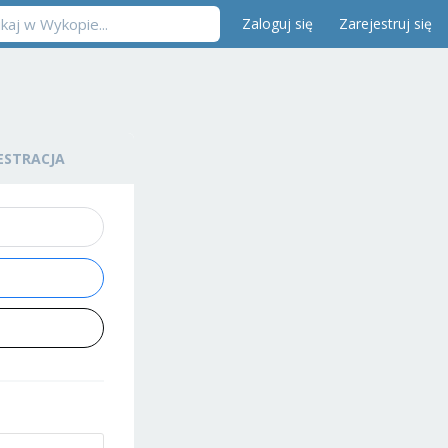
Zaloguj się
Zarejestruj się
ESTRACJA