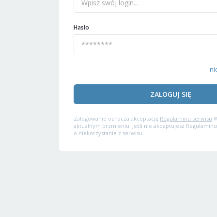
Hasło
ni
ZALOGUJ SIĘ
Zalogowanie oznacza akceptację
Regulaminu serwisu
W
aktualnym brzmieniu. Jeśli nie akceptujesz Regulaminu
o niekorzystanie z serwisu.