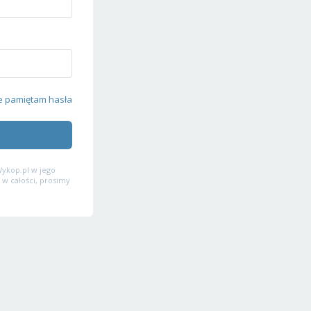
e pamiętam hasła
ykop.pl w jego
 w całości, prosimy