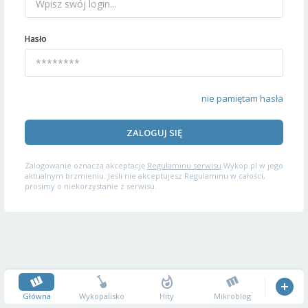
Hasło
nie pamiętam hasła
ZALOGUJ SIĘ
Zalogowanie oznacza akceptację
Regulaminu serwisu
Wykop.pl w jego
aktualnym brzmieniu. Jeśli nie akceptujesz Regulaminu w całości,
prosimy o niekorzystanie z serwisu.
Główna
Wykopalisko
Hity
Mikroblog