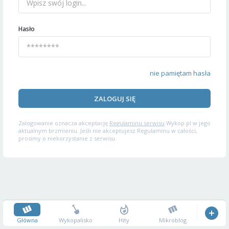
Hasło
nie pamiętam hasła
ZALOGUJ SIĘ
Zalogowanie oznacza akceptację
Regulaminu serwisu
Wykop.pl w jego
aktualnym brzmieniu. Jeśli nie akceptujesz Regulaminu w całości,
prosimy o niekorzystanie z serwisu.
Główna
Wykopalisko
Hity
Mikroblog