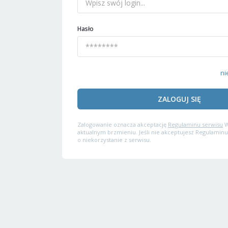
Hasło
ni
ZALOGUJ SIĘ
Zalogowanie oznacza akceptację
Regulaminu serwisu
W
aktualnym brzmieniu. Jeśli nie akceptujesz Regulaminu
o niekorzystanie z serwisu.