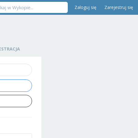
Zaloguj się
Zarejestruj się
ESTRACJA