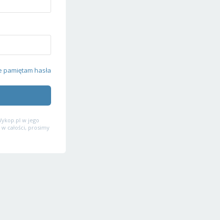
e pamiętam hasła
ykop.pl w jego
 w całości, prosimy