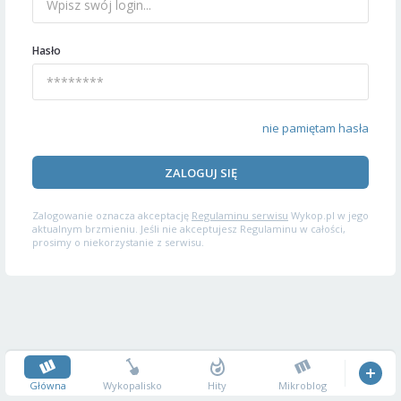
Hasło
nie pamiętam hasła
ZALOGUJ SIĘ
Zalogowanie oznacza akceptację
Regulaminu serwisu
Wykop.pl w jego
aktualnym brzmieniu. Jeśli nie akceptujesz Regulaminu w całości,
prosimy o niekorzystanie z serwisu.
Główna
Wykopalisko
Hity
Mikroblog