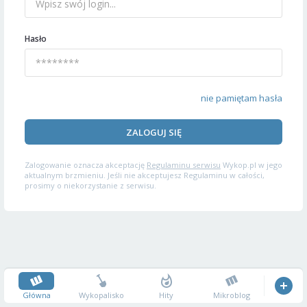
Hasło
nie pamiętam hasła
ZALOGUJ SIĘ
Zalogowanie oznacza akceptację
Regulaminu serwisu
Wykop.pl w jego
aktualnym brzmieniu. Jeśli nie akceptujesz Regulaminu w całości,
prosimy o niekorzystanie z serwisu.
Główna
Wykopalisko
Hity
Mikroblog