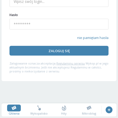
Hasło
nie pamiętam hasła
ZALOGUJ SIĘ
Zalogowanie oznacza akceptację
Regulaminu serwisu
Wykop.pl w jego
aktualnym brzmieniu. Jeśli nie akceptujesz Regulaminu w całości,
prosimy o niekorzystanie z serwisu.
Główna
Wykopalisko
Hity
Mikroblog