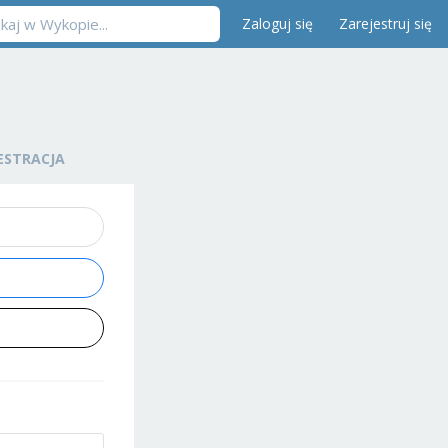
Zaloguj się
Zarejestruj się
ESTRACJA