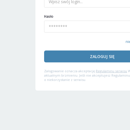
Hasło
ni
ZALOGUJ SIĘ
Zalogowanie oznacza akceptację
Regulaminu serwisu
W
aktualnym brzmieniu. Jeśli nie akceptujesz Regulaminu
o niekorzystanie z serwisu.