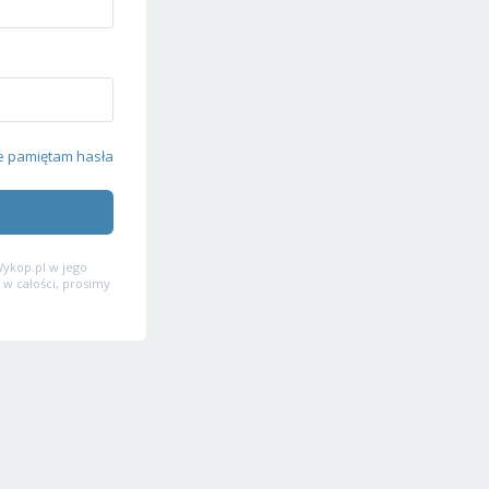
e pamiętam hasła
ykop.pl w jego
 w całości, prosimy