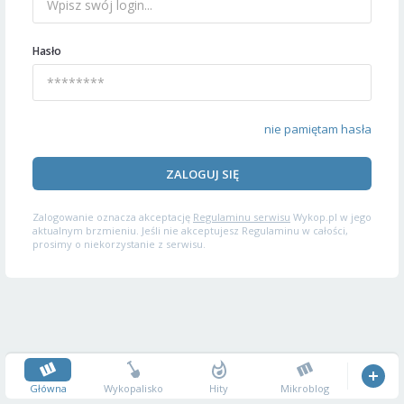
Hasło
nie pamiętam hasła
ZALOGUJ SIĘ
Zalogowanie oznacza akceptację
Regulaminu serwisu
Wykop.pl w jego
aktualnym brzmieniu. Jeśli nie akceptujesz Regulaminu w całości,
prosimy o niekorzystanie z serwisu.
Główna
Wykopalisko
Hity
Mikroblog